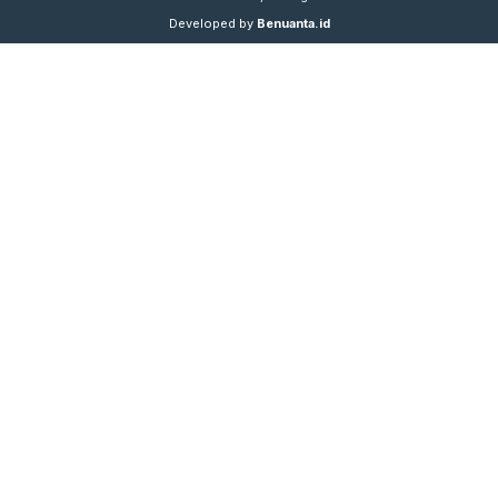
Developed by
Benuanta.id