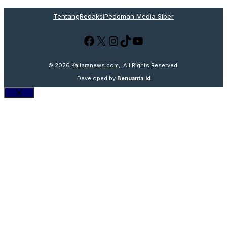
Tentang
Redaksi
Pedoman Media Siber
Facebook
X
Instagram
TikTok
YouTube
© 2026
Kaltaranews.com
, All Rights Reserved.
Developed by
Benuanta.id
Close