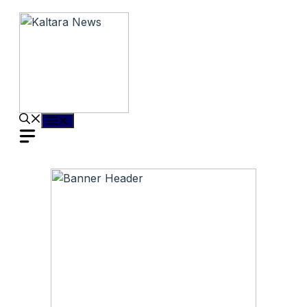
Langsung
ke
isi
Menu