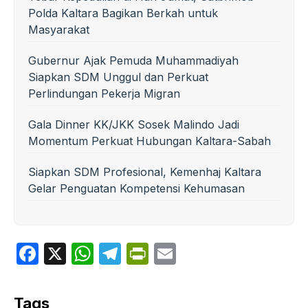
Polda Kaltara Bagikan Berkah untuk
Masyarakat
Gubernur Ajak Pemuda Muhammadiyah
Siapkan SDM Unggul dan Perkuat
Perlindungan Pekerja Migran
Gala Dinner KK/JKK Sosek Malindo Jadi
Momentum Perkuat Hubungan Kaltara-Sabah
Siapkan SDM Profesional, Kemenhaj Kaltara
Gelar Penguatan Kompetensi Kehumasan
F
X
W
T
P
E
a
h
el
ri
m
c
at
e
nt
ail
Tags