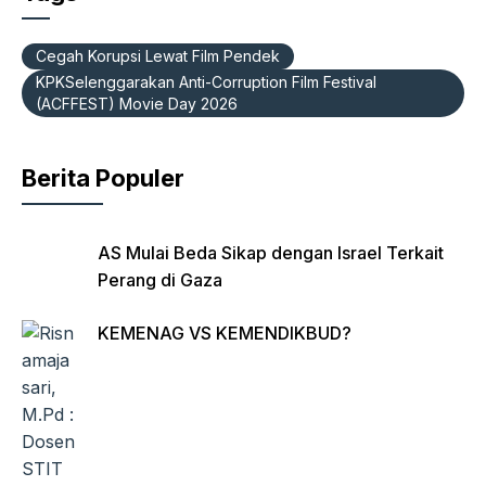
e
s
gr
Fr
b
A
a
ie
Cegah Korupsi Lewat Film Pendek
o
p
m
n
KPKSelenggarakan Anti-Corruption Film Festival
(ACFFEST) Movie Day 2026
o
p
dl
k
y
Berita Populer
AS Mulai Beda Sikap dengan Israel Terkait
Perang di Gaza
KEMENAG VS KEMENDIKBUD?