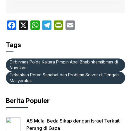
F
X
W
T
P
E
a
h
el
ri
m
c
at
e
nt
ail
Tags
e
s
gr
Fr
b
A
a
ie
Dirbinmas Polda Kaltara Pimpin Apel Bhabinkamtibmas di
Nunukan
o
p
m
n
Tekankan Peran Sahabat dan Problem Solver di Tengah
o
p
dl
Masyarakat
k
y
Berita Populer
AS Mulai Beda Sikap dengan Israel Terkait
Perang di Gaza