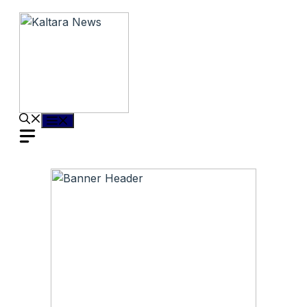
Langsung
ke
isi
Menu