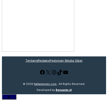
Tentang
Redaksi
Pedoman Media Siber
Facebook
X
Instagram
TikTok
YouTube
© 2026
Kaltaranews.com
, All Rights Reserved.
Developed by
Benuanta.id
Close