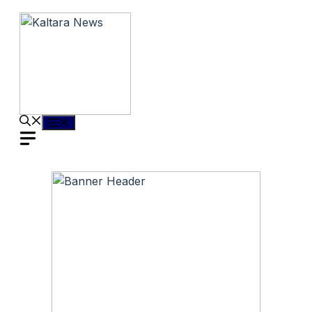
Langsung
ke
isi
Menu