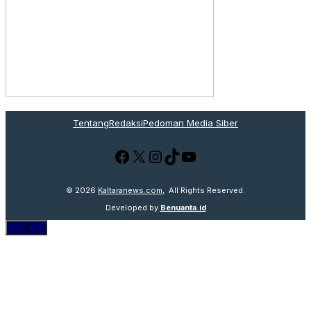
Tentang
Redaksi
Pedoman Media Siber
Facebook
X
Instagram
TikTok
YouTube
© 2026
Kaltaranews.com
, All Rights Reserved.
Developed by
Benuanta.id
Close