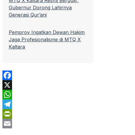
MTQ X Kaltara Resmi Bergulir,
Gubernur Dorong Lahirnya
Generasi Qur’ani
Pemprov Ingatkan Dewan Hakim
Jaga Profesionalisme di MTQ X
Kaltara
Facebook
X
WhatsApp
Telegram
PrintFriendly
Email