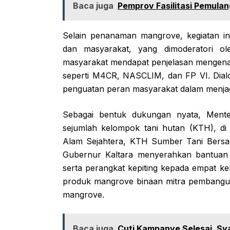
Baca juga
Pemprov Fasilitasi Pemula
Selain penanaman mangrove, kegiatan ini
dan masyarakat, yang dimoderatori o
masyarakat mendapat penjelasan mengenai 
seperti M4CR, NASCLIM, dan FP VI. Dialo
penguatan peran masyarakat dalam menjaga
Sebagai bentuk dukungan nyata, Mente
sejumlah kelompok tani hutan (KTH), 
Alam Sejahtera, KTH Sumber Tani Bersa
Gubernur Kaltara menyerahkan bantuan m
serta perangkat kepiting kepada empat ke
produk mangrove binaan mitra pembangun
mangrove.
Baca juga
Cuti Kampanye Selesai, Sy