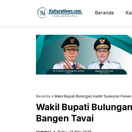
Langsung
ke
Beranda
Ka
isi
Beranda
»
Wakil Bupati Bulungan Hadiri Syukuran Pane
Wakil Bupati Bulunga
Bangen Tavai
redaksi
Rabu, 14 Mei 2025