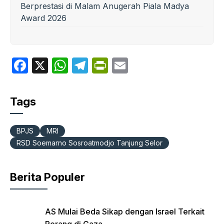
Berprestasi di Malam Anugerah Piala Madya
Award 2026
F
X
W
T
P
E
a
h
el
ri
m
c
at
e
nt
ail
Tags
e
s
gr
Fr
b
A
a
ie
BPJS
MRI
o
p
m
n
RSD Soemarno Sosroatmodjo Tanjung Selor
o
p
dl
k
y
Berita Populer
AS Mulai Beda Sikap dengan Israel Terkait
Perang di Gaza