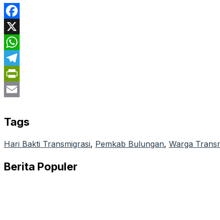
Facebook
X
WhatsApp
Telegram
PrintFriendly
Email
Tags
Hari Bakti Transmigrasi
, 
Pemkab Bulungan
, 
Warga Transm
Berita Populer