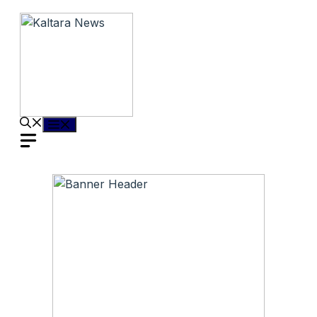
Langsung
ke
isi
Menu