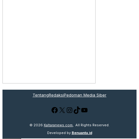
Tentang
Redaksi
Pedoman Media Siber
Facebook
X
Instagram
TikTok
YouTube
© 2026
Kaltaranews.com
, All Rights Reserved.
Developed by
Benuanta.id