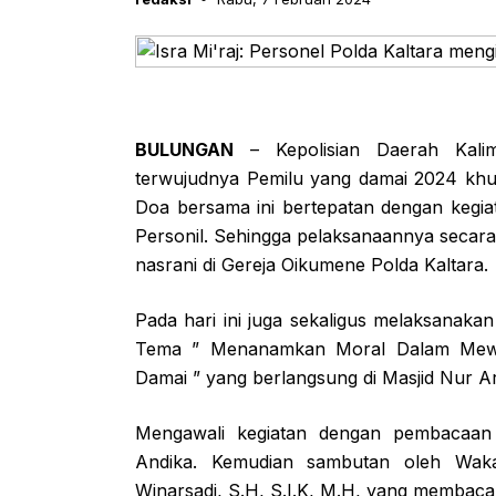
BULUNGAN
– Kepolisian Daerah Kali
terwujudnya Pemilu yang damai 2024 khus
Doa bersama ini bertepatan dengan kegiat
Personil. Sehingga pelaksanaannya secara
nasrani di Gereja Oikumene Polda Kaltara.
Pada hari ini juga sekaligus melaksanak
Tema ” Menanamkan Moral Dalam Mewuj
Damai ” yang berlangsung di Masjid Nur A
Mengawali kegiatan dengan pembacaan 
Andika. Kemudian sambutan oleh Wakap
Winarsadi, S.H, S.I.K, M.H, yang membac