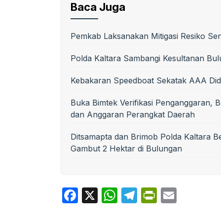
Baca Juga
Pemkab Laksanakan Mitigasi Resiko Se
Polda Kaltara Sambangi Kesultanan Bul
Kebakaran Speedboat Sekatak AAA Did
Buka Bimtek Verifikasi Penganggaran, B
dan Anggaran Perangkat Daerah
Ditsamapta dan Brimob Polda Kaltara 
Gambut 2 Hektar di Bulungan
F
X
W
T
P
E
a
h
el
ri
m