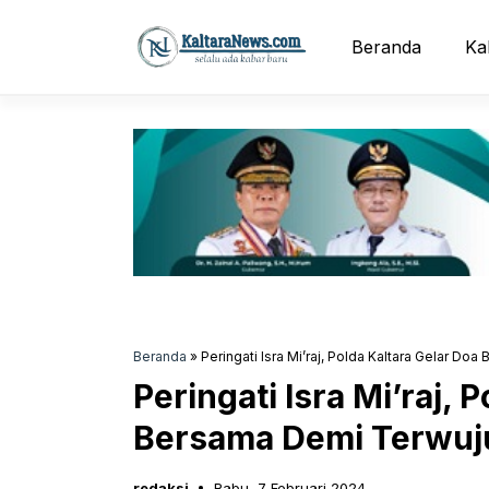
Langsung
ke
Beranda
Ka
isi
Beranda
»
Peringati Isra Mi’raj, Polda Kaltara Gelar 
Peringati Isra Mi’raj, 
Bersama Demi Terwuj
redaksi
Rabu, 7 Februari 2024