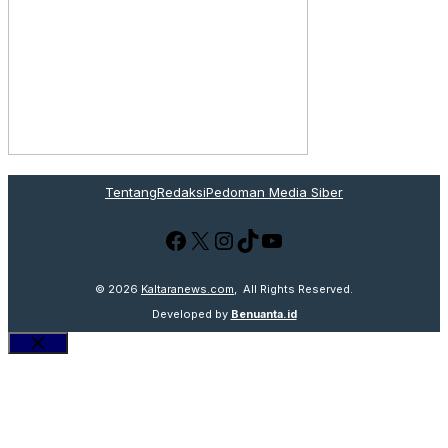
Tentang
Redaksi
Pedoman Media Siber
Facebook
X
Instagram
TikTok
YouTube
© 2026
Kaltaranews.com
, All Rights Reserved.
Developed by
Benuanta.id
Close