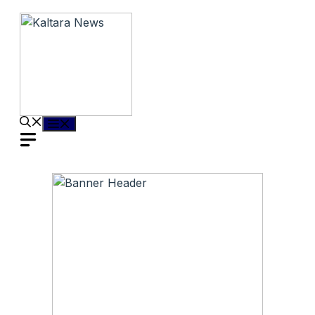
Langsung
ke
isi
Menu