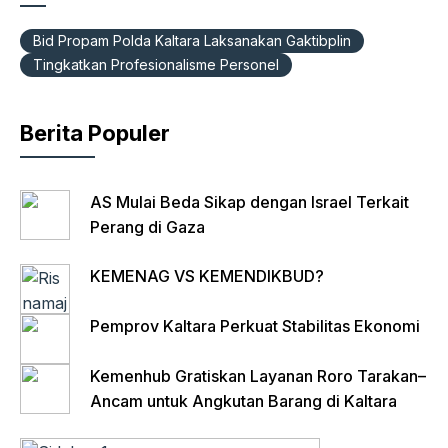
k
A
g
n
a
Bid Propam Polda Kaltara Laksanakan Gaktibplin
p
r
t
i
Tingkatkan Profesionalisme Personel
p
a
F
l
m
r
Berita Populer
i
e
AS Mulai Beda Sikap dengan Israel Terkait
n
Perang di Gaza
d
l
KEMENAG VS KEMENDIKBUD?
y
Pemprov Kaltara Perkuat Stabilitas Ekonomi
Kemenhub Gratiskan Layanan Roro Tarakan–
Ancam untuk Angkutan Barang di Kaltara