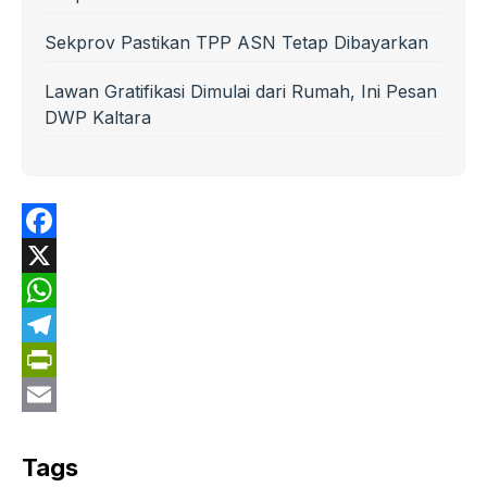
Sekprov Pastikan TPP ASN Tetap Dibayarkan
Lawan Gratifikasi Dimulai dari Rumah, Ini Pesan
DWP Kaltara
F
a
X
c
W
e
h
T
b
a
e
P
o
t
l
r
E
o
s
e
i
m
Tags