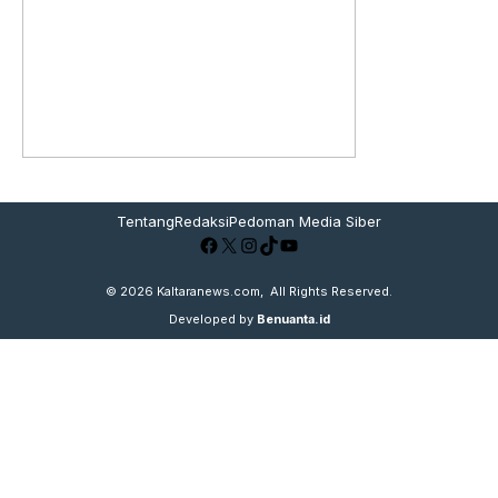
Tentang
Redaksi
Pedoman Media Siber
Facebook
X
Instagram
TikTok
YouTube
© 2026
Kaltaranews.com
, All Rights Reserved.
Developed by
Benuanta.id