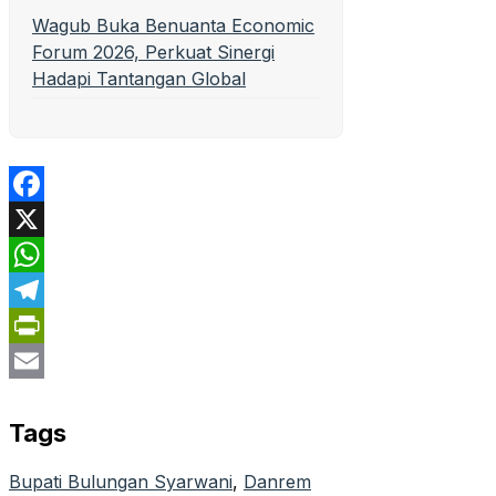
Wagub Buka Benuanta Economic
Forum 2026, Perkuat Sinergi
Hadapi Tantangan Global
Facebook
X
WhatsApp
Telegram
PrintFriendly
Email
Tags
Bupati Bulungan Syarwani
, 
Danrem