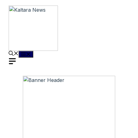
Langsung
ke
isi
Menu