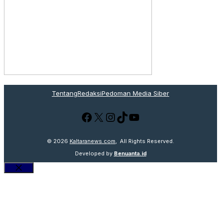
Tentang
Redaksi
Pedoman Media Siber
Facebook
X
Instagram
TikTok
YouTube
© 2026
Kaltaranews.com
, All Rights Reserved.
Developed by
Benuanta.id
Close