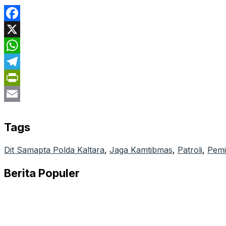
Facebook
X
WhatsApp
Telegram
PrintFriendly
Email
Tags
Dit Samapta Polda Kaltara
, 
Jaga Kamtibmas
, 
Patroli
, 
Pemi
Berita Populer