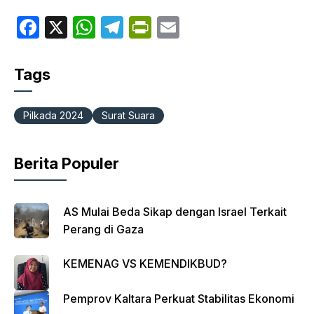
F
X
W
T
P
E
a
h
el
ri
m
c
at
e
nt
ail
Tags
e
s
gr
Fr
b
A
a
ie
Pilkada 2024
Surat Suara
o
p
m
n
o
p
dl
Berita Populer
k
y
AS Mulai Beda Sikap dengan Israel Terkait
Perang di Gaza
KEMENAG VS KEMENDIKBUD?
Pemprov Kaltara Perkuat Stabilitas Ekonomi