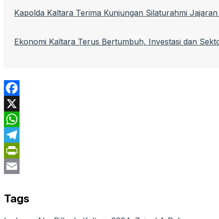
Kapolda Kaltara Terima Kunjungan Silaturahmi Jajaran 
Ekonomi Kaltara Terus Bertumbuh, Investasi dan Sekto
Facebook
X
WhatsApp
Telegram
PrintFriendly
Email
Tags