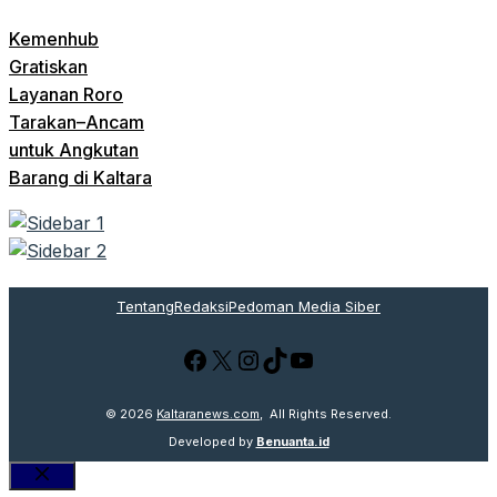
Kemenhub
Gratiskan
Layanan Roro
Tarakan–Ancam
untuk Angkutan
Barang di Kaltara
Tentang
Redaksi
Pedoman Media Siber
Facebook
X
Instagram
TikTok
YouTube
© 2026
Kaltaranews.com
, All Rights Reserved.
Developed by
Benuanta.id
Close