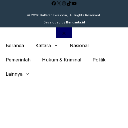
Facebook
X
Instagram
TikTok
YouTube
© 2026
Kaltaranews.com
, All Rights Reserved.
Developed by
Benuanta.id
Close
Beranda
Kaltara
Nasional
Pemerintah
Hukum & Kriminal
Politik
Lainnya