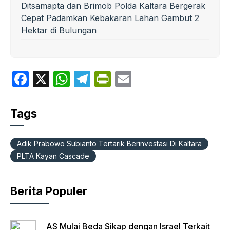
Ditsamapta dan Brimob Polda Kaltara Bergerak
Cepat Padamkan Kebakaran Lahan Gambut 2
Hektar di Bulungan
F
X
W
T
P
E
a
h
el
ri
m
c
at
e
nt
ail
Tags
e
s
gr
Fr
b
A
a
ie
Adik Prabowo Subianto Tertarik Berinvestasi Di Kaltara
o
p
m
n
PLTA Kayan Cascade
o
p
dl
k
y
Berita Populer
AS Mulai Beda Sikap dengan Israel Terkait