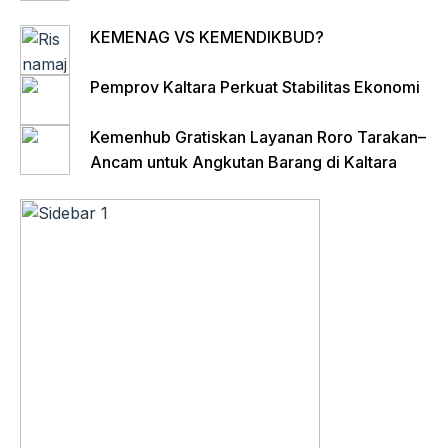
KEMENAG VS KEMENDIKBUD?
Pemprov Kaltara Perkuat Stabilitas Ekonomi
Kemenhub Gratiskan Layanan Roro Tarakan–
Ancam untuk Angkutan Barang di Kaltara