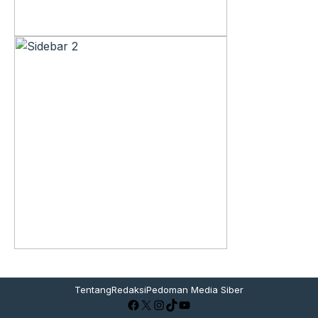
Tentang
Redaksi
Pedoman Media Siber
Facebook
X
Instagram
TikTok
YouTube