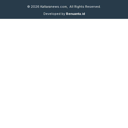
© 2026
Kaltaranews.com
, All Rights Reserved.
Developed by
Benuanta.id