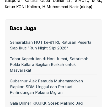
(Dispora) Kaltara Obed Daniel LT, S.HUT., M.M.,
Ketua KONI Kaltara, H Muhammad Nasir.(
dkisp
)
Baca Juga
Semarakkan HUT ke-81 RI, Ratusan Peserta
Siap Ikuti “Run Night Slipi 2026”
Tebar Kepedulian di Hari Jumat, Satbrimob
Polda Kaltara Bagikan Berkah untuk
Masyarakat
Gubernur Ajak Pemuda Muhammadiyah
Siapkan SDM Unggul dan Perkuat
Perlindungan Pekerja Migran
Gala Dinner KK/JKK Sosek Malindo Jadi