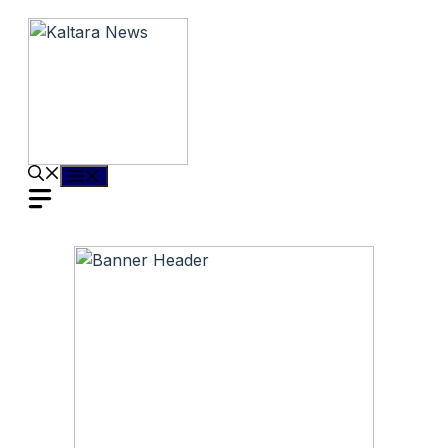
Langsung
ke
isi
Menu