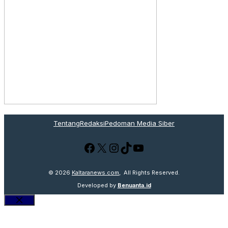
Tentang
Redaksi
Pedoman Media Siber
Facebook
X
Instagram
TikTok
YouTube
© 2026
Kaltaranews.com
, All Rights Reserved.
Developed by
Benuanta.id
Close