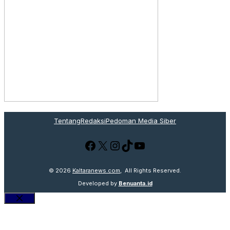
Tentang
Redaksi
Pedoman Media Siber
Facebook
X
Instagram
TikTok
YouTube
© 2026
Kaltaranews.com
, All Rights Reserved.
Developed by
Benuanta.id
Close