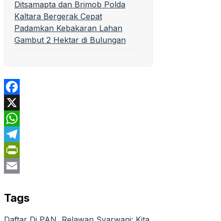
Ditsamapta dan Brimob Polda
Kaltara Bergerak Cepat
Padamkan Kebakaran Lahan
Gambut 2 Hektar di Bulungan
Facebook
X
WhatsApp
Telegram
PrintFriendly
Email
Tags
Daftar Di PAN
, 
Relawan Syarwani: Kita