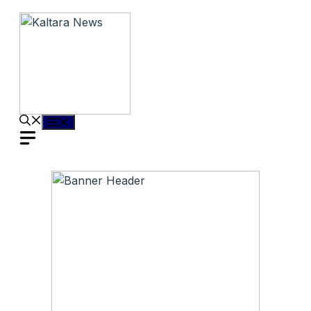
Langsung
ke
isi
Menu