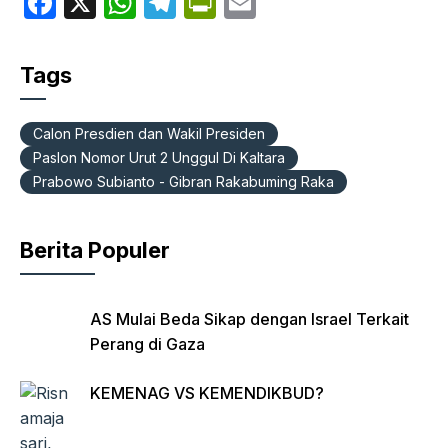
F
X
W
T
P
E
a
h
el
ri
m
c
at
e
nt
ail
Tags
e
s
gr
Fr
b
A
a
ie
Calon Presdien dan Wakil Presiden
o
p
m
n
Paslon Nomor Urut 2 Unggul Di Kaltara
Prabowo Subianto - Gibran Rakabuming Raka
o
p
dl
k
y
Berita Populer
AS Mulai Beda Sikap dengan Israel Terkait
Perang di Gaza
KEMENAG VS KEMENDIKBUD?