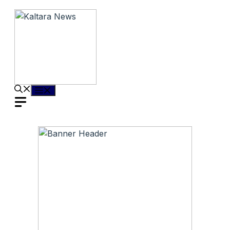
Langsung
ke
isi
Menu