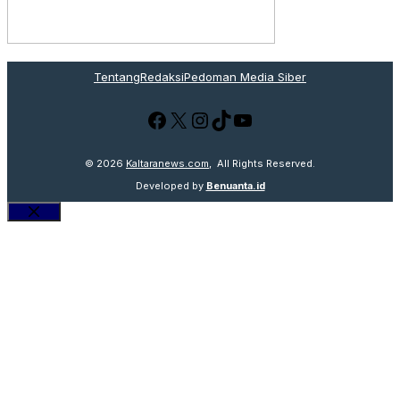
Tentang
Redaksi
Pedoman Media Siber
Facebook
X
Instagram
TikTok
YouTube
© 2026
Kaltaranews.com
, All Rights Reserved.
Developed by
Benuanta.id
Close