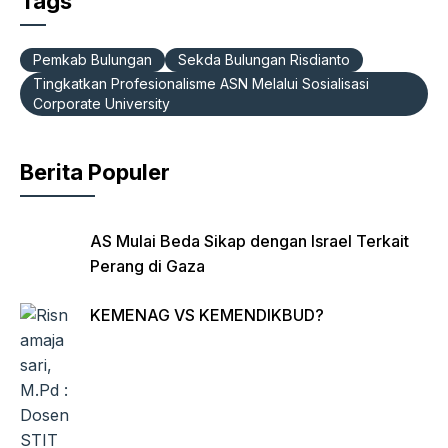
Tags
e
s
gr
Fr
b
A
a
ie
Pemkab Bulungan
Sekda Bulungan Risdianto
o
p
m
n
Tingkatkan Profesionalisme ASN Melalui Sosialisasi
Corporate University
o
p
dl
k
y
Berita Populer
AS Mulai Beda Sikap dengan Israel Terkait
Perang di Gaza
KEMENAG VS KEMENDIKBUD?