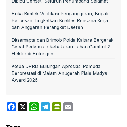
Dipicu Genset, Seluruh Penumpang Selamat
Buka Bimtek Verifikasi Penganggaran, Bupati
Berpesan Tingkatkan Kualitas Rencana Kerja
dan Anggaran Perangkat Daerah
Ditsamapta dan Brimob Polda Kaltara Bergerak
Cepat Padamkan Kebakaran Lahan Gambut 2
Hektar di Bulungan
Ketua DPRD Bulungan Apresiasi Pemuda
Berprestasi di Malam Anugerah Piala Madya
Award 2026
F
X
W
T
P
E
a
h
el
ri
m
c
at
e
nt
ail