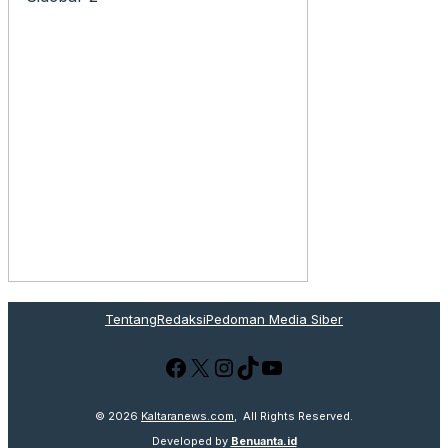
Tentang
Redaksi
Pedoman Media Siber
Facebook
X
Instagram
TikTok
YouTube
© 2026
Kaltaranews.com
, All Rights Reserved.
Developed by
Benuanta.id