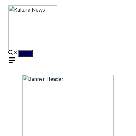
Langsung
ke
isi
Menu