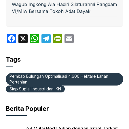
Wagub Ingkong Ala Hadiri Silaturahmi Pangdam
VI/Mlw Bersama Tokoh Adat Dayak
F
X
W
T
P
E
a
h
el
ri
m
c
at
e
nt
ail
Tags
e
s
gr
Fr
b
A
a
ie
Pemkab Bulungan Optimalisasi 4.600 Hektare Lahan
o
p
m
n
Pertanian
Siap Suplai Industri dan IKN
o
p
dl
k
y
Berita Populer
AS Mulai Beda Sikap dengan Israel Terkait