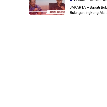
JAKARTA – Bupati Bulu
Bulungan Ingkong Ala, 
Jamal, S.H.,M.A.P ser