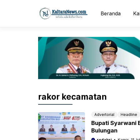
Langsung
ke
Beranda
Ka
isi
rakor kecamatan
Advertorial
Headline
Bupati Syarwani
Bulungan
redaksi
Kamis, 11 Ju