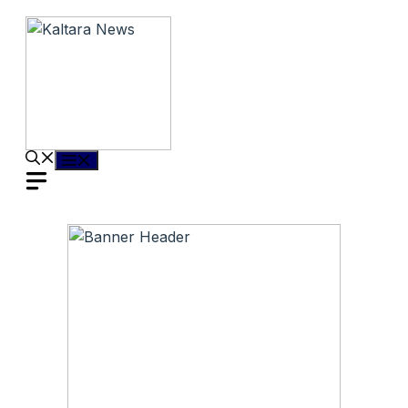
Langsung
ke
isi
Menu