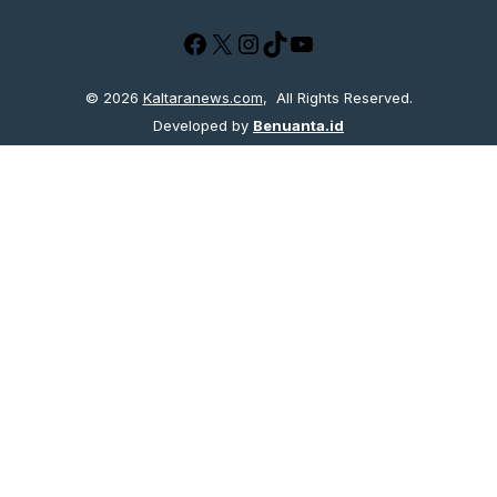
Facebook
X
Instagram
TikTok
YouTube
© 2026
Kaltaranews.com
, All Rights Reserved.
Developed by
Benuanta.id