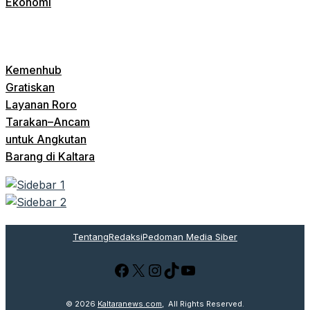
Ekonomi
Kemenhub
Gratiskan
Layanan Roro
Tarakan–Ancam
untuk Angkutan
Barang di Kaltara
Tentang
Redaksi
Pedoman Media Siber
Facebook
X
Instagram
TikTok
YouTube
© 2026
Kaltaranews.com
, All Rights Reserved.