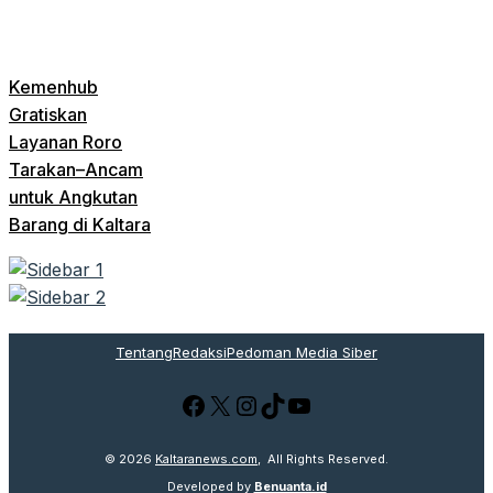
Kemenhub
Gratiskan
Layanan Roro
Tarakan–Ancam
untuk Angkutan
Barang di Kaltara
Tentang
Redaksi
Pedoman Media Siber
Facebook
X
Instagram
TikTok
YouTube
© 2026
Kaltaranews.com
, All Rights Reserved.
Developed by
Benuanta.id