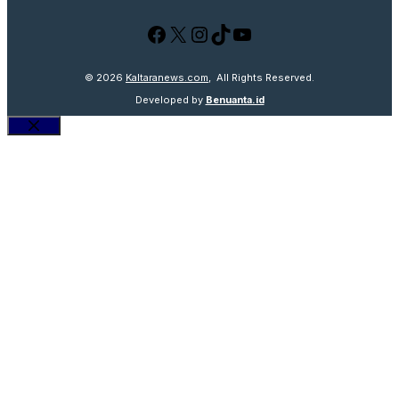
Facebook
X
Instagram
TikTok
YouTube
© 2026
Kaltaranews.com
, All Rights Reserved.
Developed by
Benuanta.id
Close