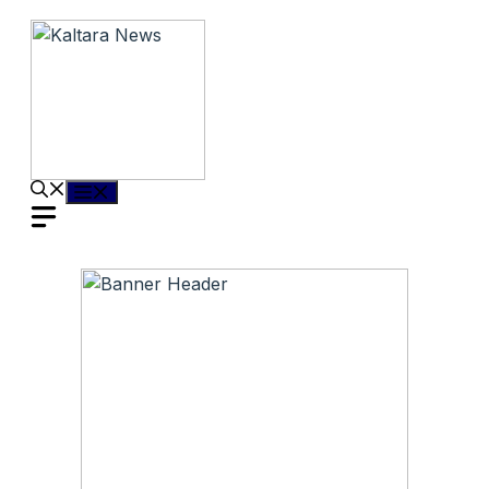
Langsung
ke
isi
Menu