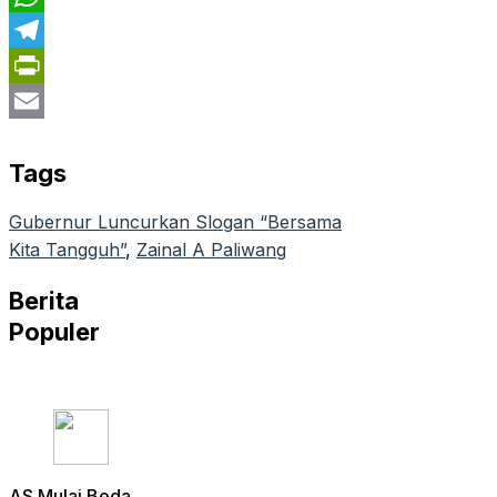
WhatsApp
Telegram
PrintFriendly
Email
Tags
Gubernur Luncurkan Slogan “Bersama
Kita Tangguh”
, 
Zainal A Paliwang
Berita
Populer
AS Mulai Beda