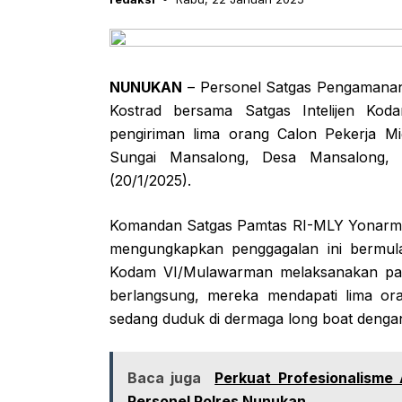
NUNUKAN
– Personel Satgas Pengamanan 
Kostrad bersama Satgas Intelijen Ko
pengiriman lima orang Calon Pekerja M
Sungai Mansalong, Desa Mansalong,
(20/1/2025).
Komandan Satgas Pamtas RI-MLY Yonarme
mengungkapkan penggagalan ini bermula
Kodam VI/Mulawarman melaksanakan patrol
berlangsung, mereka mendapati lima or
sedang duduk di dermaga long boat denga
Baca juga
Perkuat Profesionalisme
Personel Polres Nunukan