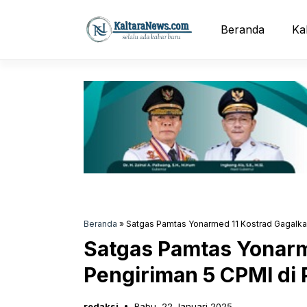
Langsung
ke
Beranda
Ka
isi
Beranda
»
Satgas Pamtas Yonarmed 11 Kostrad Gagalkan
Satgas Pamtas Yonarm
Pengiriman 5 CPMI di 
redaksi
Rabu, 22 Januari 2025