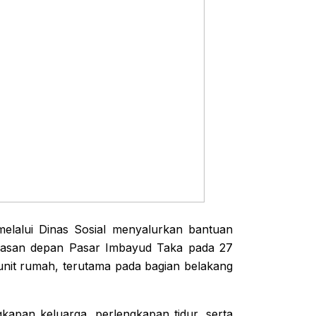
elalui Dinas Sosial menyalurkan bantuan
awasan depan Pasar Imbayud Taka pada 27
unit rumah, terutama pada bagian belakang
kapan keluarga, perlengkapan tidur, serta