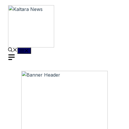
Langsung
ke
isi
Menu