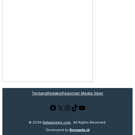
Tentang
Redaksi
Pedoman Media Siber
Facebook
X
Instagram
TikTok
YouTube
© 2026
Kaltaranews.com
, All Rights Reserved.
Developed by
Benuanta.id