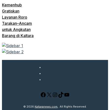
Kemenhub
Gratiskan
Layanan Roro
Tarakan–Ancam
untuk Angkutan
Barang di Kaltara
Tentang
Redaksi
Pedoman Media Siber
Facebook
X
Instagram
TikTok
YouTube
© 2026
Kaltaranews.com
, All Rights Reserved.