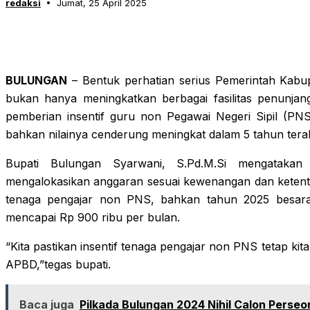
redaksi
Jumat, 25 April 2025
BULUNGAN
– Bentuk perhatian serius Pemerintah Kabu
bukan hanya meningkatkan berbagai fasilitas penunjang
pemberian insentif guru non Pegawai Negeri Sipil (PN
bahkan nilainya cenderung meningkat dalam 5 tahun terak
Bupati Bulungan Syarwani, S.Pd.M.Si mengatakan
mengalokasikan anggaran sesuai kewenangan dan ketentu
tenaga pengajar non PNS, bahkan tahun 2025 besaran
mencapai Rp 900 ribu per bulan.
“Kita pastikan insentif tenaga pengajar non PNS tetap ki
APBD,”tegas bupati.
Baca juga
Pilkada Bulungan 2024 Nihil Calon Perse