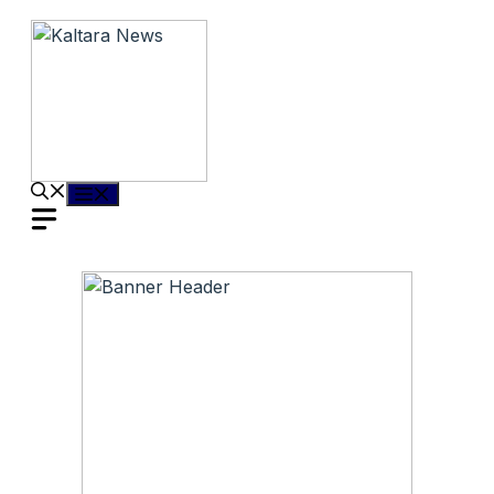
Langsung
ke
isi
Menu