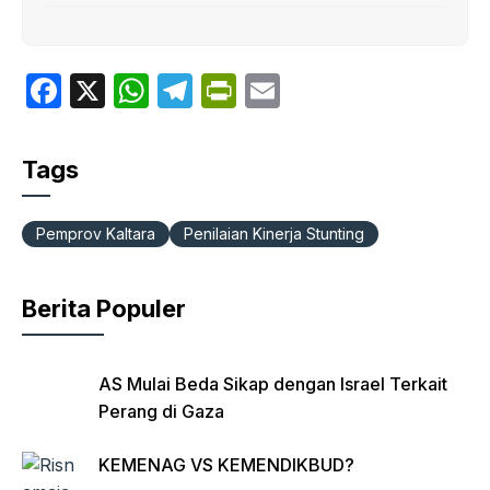
F
X
W
T
P
E
a
h
el
ri
m
c
at
e
nt
ail
Tags
e
s
gr
Fr
b
A
a
ie
Pemprov Kaltara
Penilaian Kinerja Stunting
o
p
m
n
o
p
dl
Berita Populer
k
y
AS Mulai Beda Sikap dengan Israel Terkait
Perang di Gaza
KEMENAG VS KEMENDIKBUD?