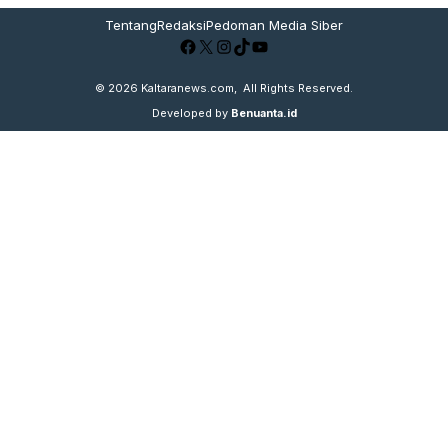
Tentang
Redaksi
Pedoman Media Siber
Facebook
X
Instagram
TikTok
YouTube
© 2026
Kaltaranews.com
, All Rights Reserved.
Developed by
Benuanta.id