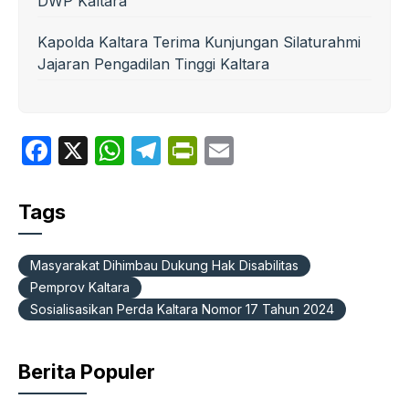
DWP Kaltara
Kapolda Kaltara Terima Kunjungan Silaturahmi
Jajaran Pengadilan Tinggi Kaltara
F
X
W
T
P
E
a
h
el
ri
m
c
at
e
nt
ail
Tags
e
s
gr
Fr
b
A
a
ie
Masyarakat Dihimbau Dukung Hak Disabilitas
o
p
m
n
Pemprov Kaltara
Sosialisasikan Perda Kaltara Nomor 17 Tahun 2024
o
p
dl
k
y
Berita Populer