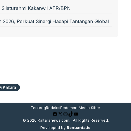
ma Silaturahmi Kakanwil ATR/BPN
026, Perkuat Sinergi Hadapi Tantangan Global
 Kaltara
Tentang
Redaksi
Pedoman Media Siber
Facebook
X
Instagram
TikTok
YouTube
© 2026
Kaltaranews.com
, All Rights Reserved.
Developed by
Benuanta.id