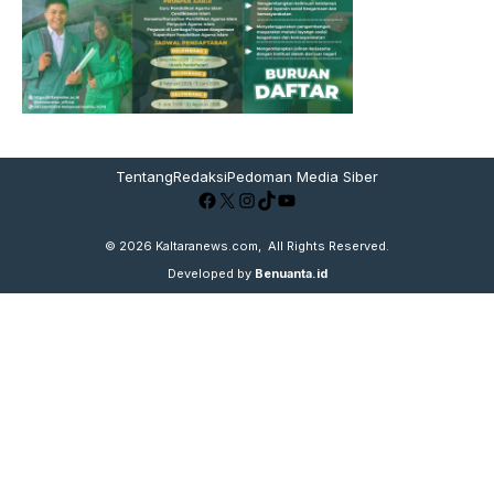
Tentang
Redaksi
Pedoman Media Siber
Facebook
X
Instagram
TikTok
YouTube
© 2026
Kaltaranews.com
, All Rights Reserved.
Developed by
Benuanta.id