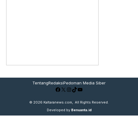
Tentang
Redaksi
Pedoman Media Siber
Facebook
X
Instagram
TikTok
YouTube
© 2026
Kaltaranews.com
, All Rights Reserved.
Developed by
Benuanta.id