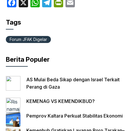
F
X
W
T
P
E
a
h
el
ri
m
c
at
e
nt
ail
Tags
e
s
gr
Fr
b
A
a
ie
Forum JFAK Digelar
o
p
m
n
o
p
dl
Berita Populer
k
y
AS Mulai Beda Sikap dengan Israel Terkait
Perang di Gaza
KEMENAG VS KEMENDIKBUD?
Pemprov Kaltara Perkuat Stabilitas Ekonomi
Kemenhub Gratiskan Layanan Roro Tarakan–