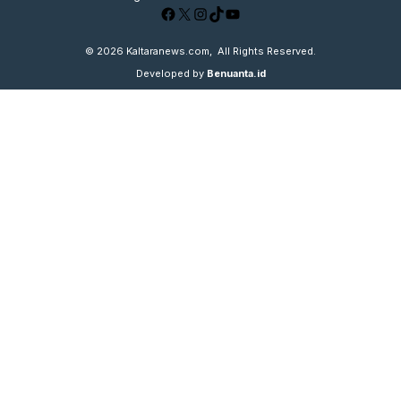
Facebook
X
Instagram
TikTok
YouTube
© 2026
Kaltaranews.com
, All Rights Reserved.
Developed by
Benuanta.id