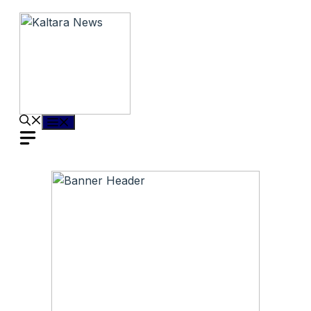
Langsung
ke
isi
Menu