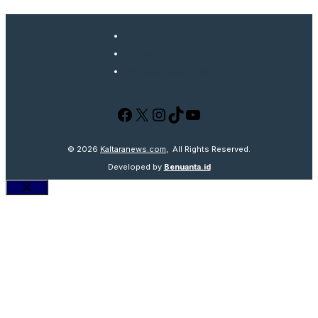
Tentang
Redaksi
Pedoman Media Siber
Facebook
X
Instagram
TikTok
YouTube
© 2026
Kaltaranews.com
, All Rights Reserved.
Developed by
Benuanta.id
Close