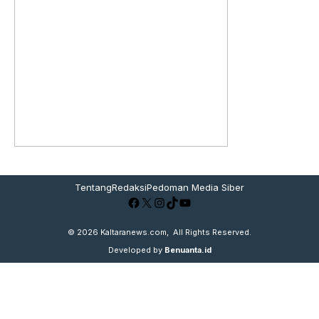
Tentang
Redaksi
Pedoman Media Siber
Facebook
X
Instagram
TikTok
YouTube
© 2026
Kaltaranews.com
, All Rights Reserved.
Developed by
Benuanta.id