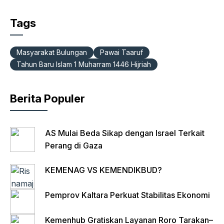
a
h
el
ri
m
c
at
e
nt
ail
Tags
e
s
gr
Fr
b
A
a
ie
Masyarakat Bulungan
Pawai Taaruf
o
p
m
n
Tahun Baru Islam 1 Muharram 1446 Hijriah
o
p
dl
k
y
Berita Populer
AS Mulai Beda Sikap dengan Israel Terkait
Perang di Gaza
KEMENAG VS KEMENDIKBUD?
Pemprov Kaltara Perkuat Stabilitas Ekonomi
Kemenhub Gratiskan Layanan Roro Tarakan–