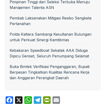
Pimpinan Tinggi dari Seleksi Terbuka Menuju
Manajemen Talenta ASN
Pemkab Laksanakan Mitigasi Resiko Sengketa
Pertanahan
Polda Kaltara Sambangi Kesultanan Bulungan
untuk Perkuat Sinergi Kamtibmas
Kebakaran Speedboat Sekatak AAA Diduga
Dipicu Genset, Seluruh Penumpang Selamat
Buka Bimtek Verifikasi Penganggaran, Bupati
Berpesan Tingkatkan Kualitas Rencana Kerja
dan Anggaran Perangkat Daerah
F
X
W
T
P
E